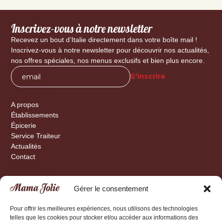
Inscrivez-vous à notre newsletter
Recevez un bout d’Italie directement dans votre boîte mail !
Inscrivez-vous à notre newsletter pour découvrir nos actualités,
nos offres spéciales, nos menus exclusifs et bien plus encore.
A propos
Établissements
Épicerie
Service Traiteur
Actualités
Contact
Gérer le consentement
Nyon
Rue de la Gare 34
Pour offrir les meilleures expériences, nous utilisons des technologies
telles que les cookies pour stocker et/ou accéder aux informations des
1260 Nyon