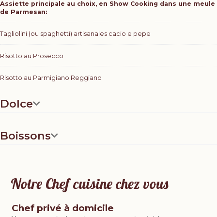
Assiette principale au choix, en Show Cooking dans une meule
de Parmesan:
Tagliolini (ou spaghetti) artisanales cacio e pepe
Risotto au Prosecco
Risotto au Parmigiano Reggiano
Dolce
Verrines sucrées au choix
Boissons
Panacotta trois couleurs (fraise, kiwi, classique)
Tiramisu
Eau
Notre Chef cuisine chez vous
Crème vanille à la cuillère avec crumble de biscuit
Café, thé, tisane
Notre Chef pâtissier peut réaliser un gâteau personnalisé adapté à
Bière pression (sur demande)
Chef privé à domicile
votre événement