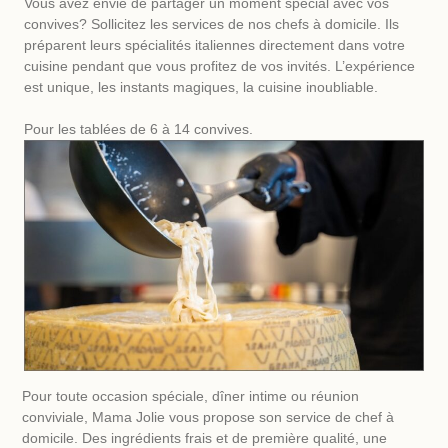
Vous avez envie de partager un moment spécial avec vos
(anniversaire, mariage, baptême, fête entre amis…)
Vin rouge maison, vin blanc maison (sur demande)
convives? Sollicitez les services de nos chefs à domicile. Ils
préparent leurs spécialités italiennes directement dans votre
Vin chaud (en hiver, sur demande)
cuisine pendant que vous profitez de vos invités. L’expérience
est unique, les instants magiques, la cuisine inoubliable.
Pour les tablées de 6 à 14 convives.
Pour toute occasion spéciale, dîner intime ou réunion
conviviale, Mama Jolie vous propose son service de chef à
domicile. Des ingrédients frais et de première qualité, une