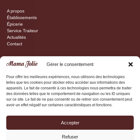
A propos
Établissements
Épicerie
Service Traiteur
Actualités
Contact
Gérer le consentement
Nyon
Rue de la Gare 34
Pour offrir les meilleures expériences, nous utilisons des technologies
telles que les cookies pour stocker et/ou accéder aux informations des
1260 Nyon
appareils. Le fait de consentir à ces technologies nous permettra de traiter
lundi-samedi : de 9h00 à 19h00
des données telles que le comportement de navigation ou les ID uniques
+41 21 553 98 28
sur ce site. Le fait de ne pas consentir ou de retirer son consentement peut
avoir un effet négatif sur certaines caractéristiques et fonctions.
Rolle
Grand rue 22
Accepter
1180 Rolle
lundi - samedi : de 9h00 à 19h00
Refuser
+41 21 802 00 03