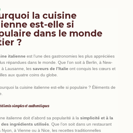
4
urquoi la cuisine
lienne est-elle si
pulaire dans le monde
ier ?
cuisine italienne
mariage
iversaire
ine italienne
chef à domicile
ine italienne
est l’une des gastronomies les plus appréciées
plus répandues dans le monde. Que l’on soit à Berlin, à New-
u à Lausanne, les
saveurs de l’Italie
ont conquis les cœurs et
traiteur mariage
événement
illes aux quatre coins du globe.
sionnel
restaurant italien authentique
Mama
ourquoi la cuisine italienne est-elle si populaire ? Éléments de
événement
e.
édients simples et authentiques
nt d’entreprise
ine italienne doit d’abord sa popularité à la
simplicité et à la
 des ingrédients utilisés
. Que l’on soit dans un
restaurant
Les meilleures recettes de pâtes italiennes à
 à Nyon
, à Vienne ou à Nice, les recettes traditionnelles