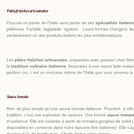
Pâtes fraîches artisanales
Pourrait-on parler de l’Italie sans parler de ses
spécialités italien
pléthores. Farfalle, tagliatelle, rigatoni… Leurs formes changent, leu
certainement un des produits italiens les plus emblématiques.
Les
pâtes fraîches artisanales
, préparées avec passion chez Ma
la
tradition
culinaire
italienne
. Associées à une sauce faite maiso
jambon cru, c’est un morceau même de l’Italie que vous amenez à v
Sauce tomate
Rien de plus simple qu’une
sauce tomate italienne
. Pourtant, si ell
tradition, c’est une explosion de saveurs. Une bonne
sauce tomate
et patience. Elle est cuisinée à partir de tomates gorgées de sole
disponibles en converse dans notre
épicerie fine italienne
). Elle s
dosées d’ail, de basilic frais, d’huile d’olive extra vierge.