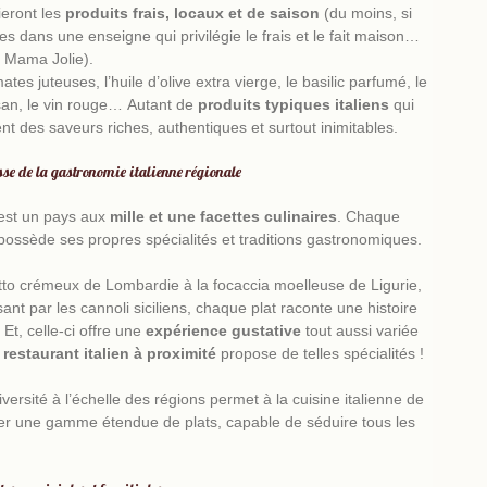
er à la maison
gieront les
produits frais, locaux et de saison
(du moins, si
traiteurs
es dans une enseigne qui privilégie le frais et le fait maison
événements
d’entreprise
professionnels de la restauration
e
Mama Jolie
).
ates juteuses, l’huile d’olive extra vierge, le basilic parfumé, le
an, le vin rouge… Autant de
produits typiques italiens
qui
nt des saveurs riches, authentiques et surtout inimitables.
sse de la gastronomie italienne régionale
e est un pays aux
mille et une facettes culinaires
. Chaque
choisir un traiteur italien
possède ses propres spécialités et traditions gastronomiques.
tto crémeux de Lombardie à la focaccia moelleuse de Ligurie,
ant par les cannoli siciliens, chaque plat raconte une histoire
 Et, celle-ci offre une
expérience gustative
tout aussi variée
épicerie italienne
e
restaurant italien à proximité
propose de telles spécialités !
ats italiens et vins régionaux
iversité à l’échelle des régions permet à la cuisine italienne de
r une gamme étendue de plats, capable de séduire tous les
produits frais
huile d’olive de qualité