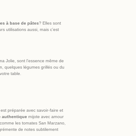
nes à base de pâtes
? Elles sont
rs utilisations aussi, mais c’est
ma Jolie, sont l’essence même de
n, quelques légumes grillés ou du
otre table.
e est préparée avec savoir-faire et
 authentique
mijote avec amour
il (comme les tomates San Marzano,
’agrémente de notes subtilement