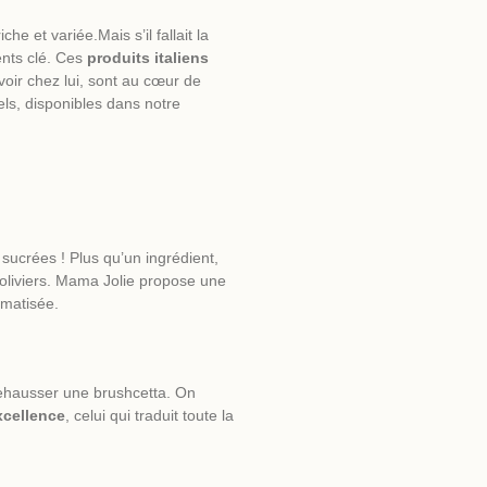
riche et variée.Mais s’il fallait la
ents clé. Ces
produits italiens
voir chez lui, sont au cœur de
els, disponibles dans notre
sucrées ! Plus qu’un ingrédient,
d’oliviers. Mama Jolie propose une
omatisée.
ehausser une brushcetta. On
excellence
, celui qui traduit toute la