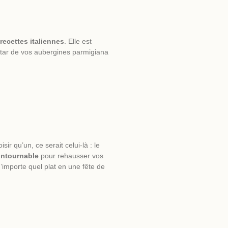
s
recettes
italiennes
. Elle est
 star de vos aubergines parmigiana
ir qu’un, ce serait celui-là : le
contournable
pour rehausser vos
n’importe quel plat en une fête de