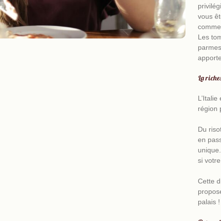
cuisin
privilé
vous êt
comm
Les tom
parmes
apporte
La riche
L’Itali
région 
Du riso
en pass
unique.
si votr
Marier pl
Cette d
propose
palais !