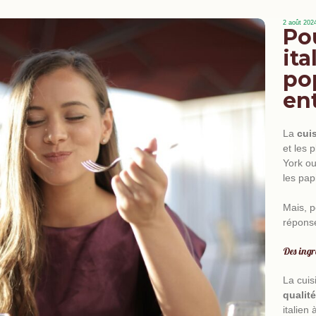
2 août 202
Po
ita
po
ent
ann
cuis
La
cuis
et les 
York o
les pap
profes
Mais, p
Jolie
répons
Des ingr
événeme
La cuis
qualité
italien