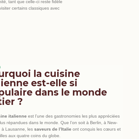
é, tant que celle-ci reste fidèle
isiter certains classiques avec
4
urquoi la cuisine
lienne est-elle si
pulaire dans le monde
ier ?
cuisine italienne
mariage
iversaire
ine italienne
chef à domicile
ine italienne
est l’une des gastronomies les plus appréciées
plus répandues dans le monde. Que l’on soit à Berlin, à New-
u à Lausanne, les
saveurs de l’Italie
ont conquis les cœurs et
traiteur mariage
événement
illes aux quatre coins du globe.
sionnel