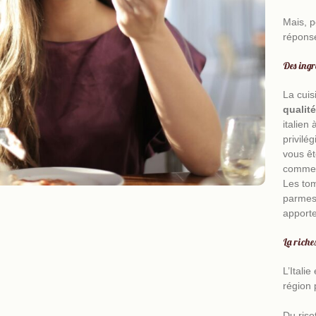
Mais, p
Jolie
répons
Des ingr
événeme
La cuis
qualité
italien
cuisin
privilé
vous êt
comm
Les tom
parmes
apporte
La riche
L’Itali
région 
Du riso