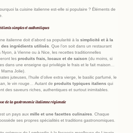
restaurant italien authentique
Mama
ourquoi la cuisine italienne est-elle si populaire ? Éléments de
événement
e.
édients simples et authentiques
nt d’entreprise
ine italienne doit d’abord sa popularité à la
simplicité et à la
 des ingrédients utilisés
. Que l’on soit dans un
restaurant
Les meilleures recettes de pâtes italiennes à
 à Nyon
, à Vienne ou à Nice, les recettes traditionnelles
er à la maison
gieront les
produits frais, locaux et de saison
(du moins, si
traiteurs
es dans une enseigne qui privilégie le frais et le fait maison
événements
d’entreprise
professionnels de la restauration
e
Mama Jolie
).
ates juteuses, l’huile d’olive extra vierge, le basilic parfumé, le
an, le vin rouge… Autant de
produits typiques italiens
qui
nt des saveurs riches, authentiques et surtout inimitables.
sse de la gastronomie italienne régionale
e est un pays aux
mille et une facettes culinaires
. Chaque
choisir un traiteur italien
possède ses propres spécialités et traditions gastronomiques.
tto crémeux de Lombardie à la focaccia moelleuse de Ligurie,