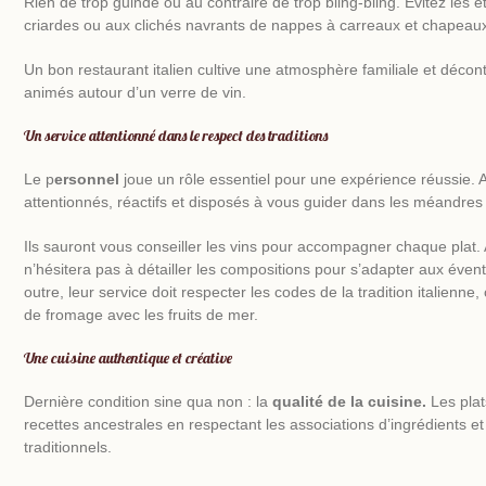
Rien de trop guindé ou au contraire de trop bling-bling. Évitez les
criardes ou aux clichés navrants de nappes à carreaux et chapeaux
Un bon restaurant italien cultive une atmosphère familiale et déco
animés autour d’un verre de vin.
Un service attentionné dans le respect des traditions
Le p
ersonnel
joue un rôle essentiel pour une expérience réussie. Ai
attentionnés, réactifs et disposés à vous guider dans les méandres 
Ils sauront vous conseiller les vins pour accompagner chaque plat
n’hésitera pas à détailler les compositions pour s’adapter aux évent
outre, leur service doit respecter les codes de la tradition italienne
de fromage avec les fruits de mer.
Une cuisine authentique et créative
Dernière condition sine qua non : la
qualité de la cuisine.
Les plat
recettes ancestrales en respectant les associations d’ingrédients e
traditionnels.