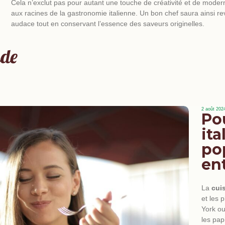
Cela n’exclut pas pour autant une touche de créativité et de modernit
aux racines de la gastronomie italienne. Un bon chef saura ainsi rev
audace tout en conservant l’essence des saveurs originelles.
nde
2 août 202
Po
ita
po
ent
ann
cuis
La
cuis
et les 
York o
les pap
profes