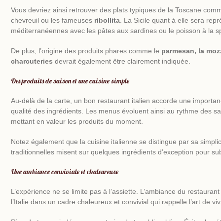
Vous devriez ainsi retrouver des plats typiques de la Toscane com
chevreuil ou les fameuses
ribollita
. La Sicile quant à elle sera re
méditerranéennes avec les pâtes aux sardines ou le poisson à la s
De plus, l’origine des
produits phares
comme le
parmesan, la mozz
charcuteries
devrait également être clairement indiquée.
Des produits de saison et une cuisine simple
Au-delà de la carte, un bon restaurant italien accorde une importanc
qualité des ingrédients. Les menus évoluent ainsi au rythme des s
mettant en valeur les produits du moment.
Notez également que la cuisine italienne se distingue par sa simplici
traditionnelles misent sur quelques ingrédients d’exception pour su
Une ambiance conviviale et chaleureuse
L’expérience ne se limite pas à l’assiette. L’
ambiance du restaurant
l’Italie dans un cadre chaleureux et convivial qui rappelle l’art de vivr